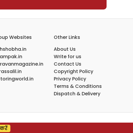
oup Websites
Other Links
ihshobha.in
About Us
ampak.in
Write for us
ravanmagazine.in
Contact Us
assalil.in
Copyright Policy
toringworld.in
Privacy Policy
Terms & Conditions
Dispatch & Delivery
करें