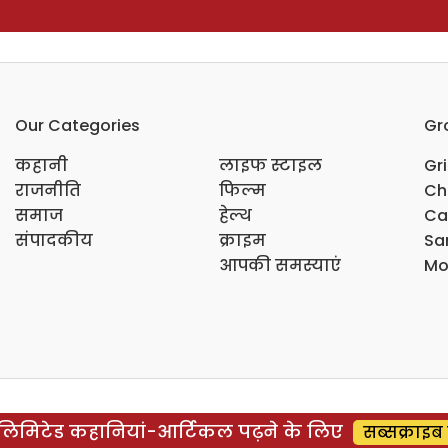
Our Categories
Gr
कहानी
लाइफ स्टाइल
Gr
राजनीति
फिल्म
Ch
समाज
हेल्थ
Ca
संपादकीय
क्राइम
Sar
आपकी समस्याएं
Mo
िमिटेड कहानियां-आर्टिकल पढ़ने के लिए
सब्सक्राइब 