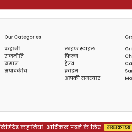
Our Categories
Gr
कहानी
लाइफ स्टाइल
Gr
राजनीति
फिल्म
Ch
समाज
हेल्थ
Ca
संपादकीय
क्राइम
Sar
आपकी समस्याएं
Mo
िमिटेड कहानियां-आर्टिकल पढ़ने के लिए
सब्सक्राइब 