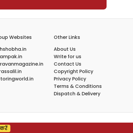
oup Websites
Other Links
ihshobha.in
About Us
ampak.in
Write for us
ravanmagazine.in
Contact Us
assalil.in
Copyright Policy
toringworld.in
Privacy Policy
Terms & Conditions
Dispatch & Delivery
करें