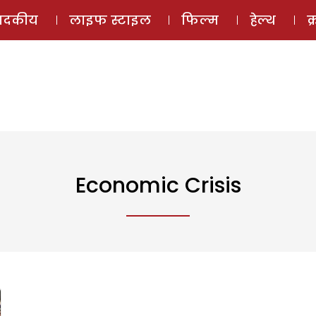
ई-मैगज़ीन
ऑडियो 
पादकीय
लाइफ स्टाइल
फिल्म
हेल्थ
क
Economic Crisis