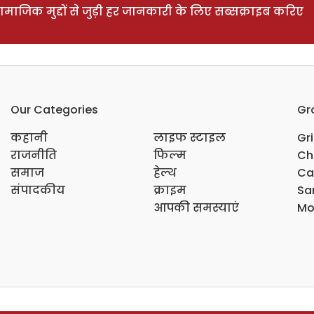
ाजिक मुद्दों से जुड़ी हर जानकारी के लिए सब्सक्राइब करिए
Our Categories
Gr
कहानी
लाइफ स्टाइल
Gr
राजनीति
फिल्म
Ch
समाज
हेल्थ
Ca
संपादकीय
क्राइम
Sar
आपकी समस्याएं
Mo