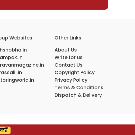
oup Websites
Other Links
ihshobha.in
About Us
ampak.in
Write for us
ravanmagazine.in
Contact Us
assalil.in
Copyright Policy
toringworld.in
Privacy Policy
Terms & Conditions
Dispatch & Delivery
करें