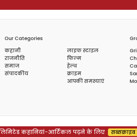
Our Categories
Gr
कहानी
लाइफ स्टाइल
Gr
राजनीति
फिल्म
Ch
समाज
हेल्थ
Ca
संपादकीय
क्राइम
Sar
आपकी समस्याएं
Mo
िमिटेड कहानियां-आर्टिकल पढ़ने के लिए
सब्सक्राइब 