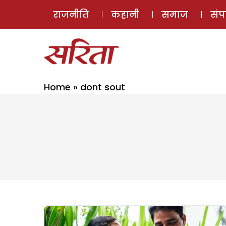
राजनीति
कहानी
समाज
सं
Home
»
dont sout