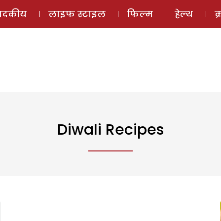
ई-मैगज़ीन
ऑडियो 
पादकीय
लाइफ स्टाइल
फिल्म
हेल्थ
क
Diwali Recipes