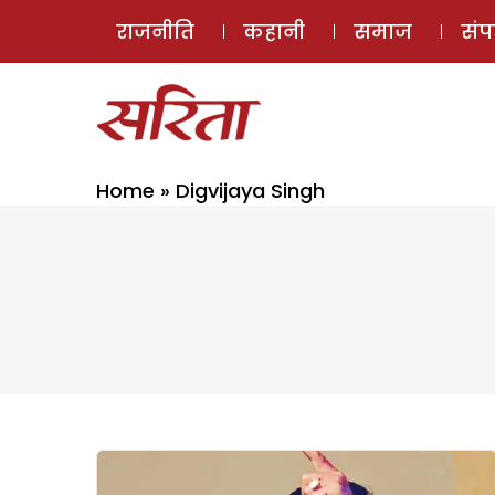
राजनीति
कहानी
समाज
सं
Home
»
Digvijaya Singh