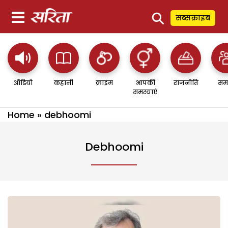
⚲
सब्सक्राइब
ऑडियो
कहानी
क्राइम
आपकी
राजनीति
सम
समस्याएं
Home
»
debhoomi
Debhoomi