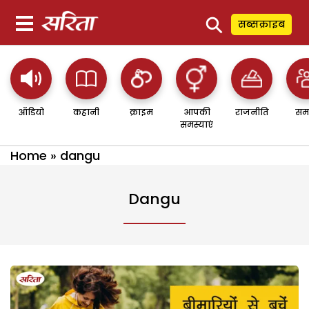
⚲
सब्सक्राइब
ऑडियो
कहानी
क्राइम
आपकी
राजनीति
सम
समस्याएं
Home
»
dangu
Dangu