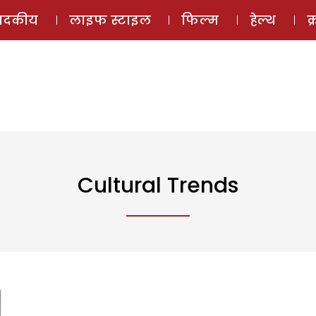
ई-मैगज़ीन
ऑडियो 
पादकीय
लाइफ स्टाइल
फिल्म
हेल्थ
क
Cultural Trends