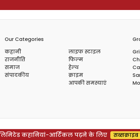
Our Categories
Gr
कहानी
लाइफ स्टाइल
Gr
राजनीति
फिल्म
Ch
समाज
हेल्थ
Ca
संपादकीय
क्राइम
Sar
आपकी समस्याएं
Mo
िमिटेड कहानियां-आर्टिकल पढ़ने के लिए
सब्सक्राइब 