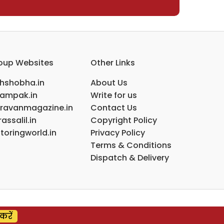
oup Websites
Other Links
ihshobha.in
About Us
ampak.in
Write for us
ravanmagazine.in
Contact Us
assalil.in
Copyright Policy
toringworld.in
Privacy Policy
Terms & Conditions
Dispatch & Delivery
करें