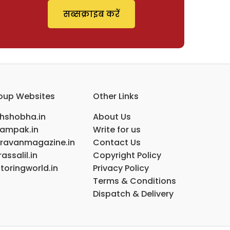
सब्सक्राइब करें
oup Websites
Other Links
ihshobha.in
About Us
ampak.in
Write for us
ravanmagazine.in
Contact Us
assalil.in
Copyright Policy
toringworld.in
Privacy Policy
Terms & Conditions
Dispatch & Delivery