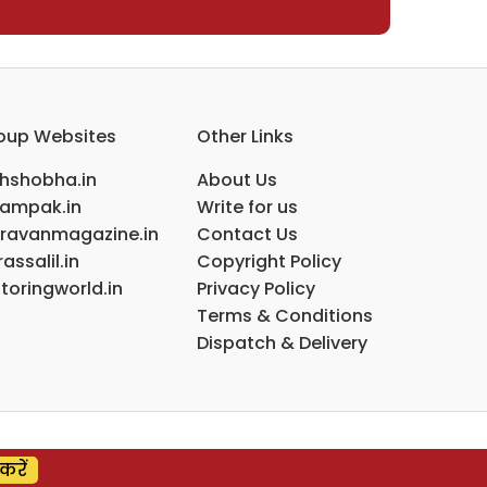
oup Websites
Other Links
ihshobha.in
About Us
ampak.in
Write for us
ravanmagazine.in
Contact Us
assalil.in
Copyright Policy
toringworld.in
Privacy Policy
Terms & Conditions
Dispatch & Delivery
करें