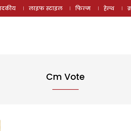
ई-मैगज़ीन
ऑडियो 
पादकीय
लाइफ स्टाइल
फिल्म
हेल्थ
क
Cm Vote