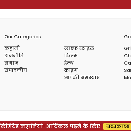
Our Categories
Gr
कहानी
लाइफ स्टाइल
Gr
राजनीति
फिल्म
Ch
समाज
हेल्थ
Ca
संपादकीय
क्राइम
Sar
आपकी समस्याएं
Mo
िमिटेड कहानियां-आर्टिकल पढ़ने के लिए
सब्सक्राइब 