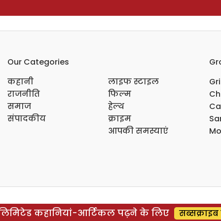
Our Categories
Gr
कहानी
लाइफ स्टाइल
Gr
राजनीति
फिल्म
Ch
समाज
हेल्थ
Ca
संपादकीय
क्राइम
Sar
आपकी समस्याएं
Mo
िमिटेड कहानियां-आर्टिकल पढ़ने के लिए
सब्सक्राइब 