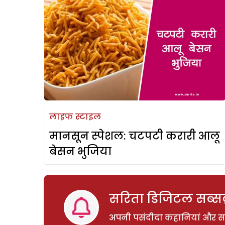
लाइफ स्टाइल
मानसून स्पेशल: चटपटी करारी आलू
बेसन भुजिया
सरिता डिजिटल सब्सक्
अपनी पसंदीदा कहानियां और साम