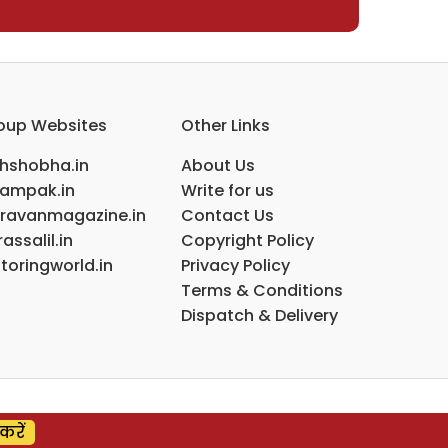
oup Websites
Other Links
ihshobha.in
About Us
ampak.in
Write for us
ravanmagazine.in
Contact Us
assalil.in
Copyright Policy
toringworld.in
Privacy Policy
Terms & Conditions
Dispatch & Delivery
करें