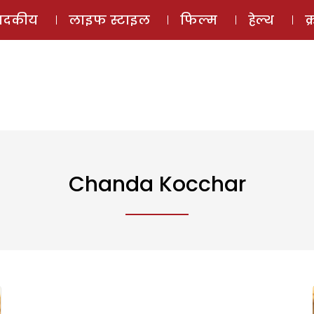
ई-मैगज़ीन
ऑडियो 
पादकीय
लाइफ स्टाइल
फिल्म
हेल्थ
क
Chanda Kocchar