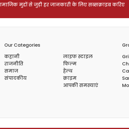
ाजिक मुद्दों से जुड़ी हर जानकारी के लिए सब्सक्राइब करिए
Our Categories
Gr
कहानी
लाइफ स्टाइल
Gr
राजनीति
फिल्म
Ch
समाज
हेल्थ
Ca
संपादकीय
क्राइम
Sar
आपकी समस्याएं
Mo