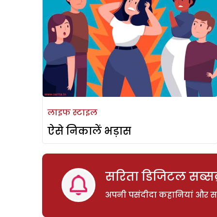
लाइफ स्टाइल
ऐसे निकालें भड़ास
सरिता डिजिटल सब्सक्
अपनी पसंदीदा कहानियां और साम