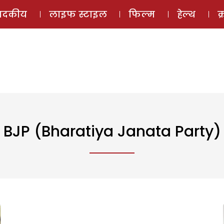
ई-मैगज़ीन
ऑडियो 
पादकीय
लाइफ स्टाइल
फिल्म
हेल्थ
क
BJP (Bharatiya Janata Party)