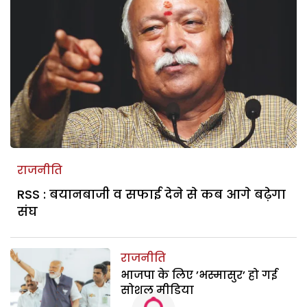
राजनीति
RSS : बयानबाजी व सफाई देने से कब आगे बढ़ेगा
संघ
राजनीति
भाजपा के लिए ’भस्मासुर’ हो गई
सोशल मीडिया