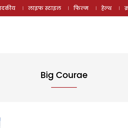
ई-मैगज़ीन
ऑडियो 
पादकीय
लाइफ स्टाइल
फिल्म
हेल्थ
क
Big Courae