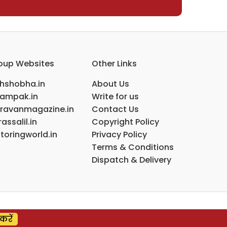
oup Websites
Other Links
ihshobha.in
About Us
ampak.in
Write for us
ravanmagazine.in
Contact Us
assalil.in
Copyright Policy
toringworld.in
Privacy Policy
Terms & Conditions
Dispatch & Delivery
करें