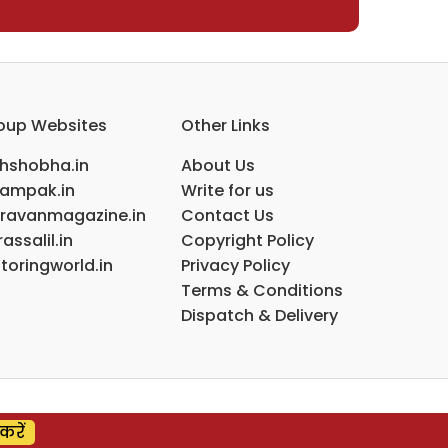
oup Websites
Other Links
ihshobha.in
About Us
ampak.in
Write for us
ravanmagazine.in
Contact Us
assalil.in
Copyright Policy
toringworld.in
Privacy Policy
Terms & Conditions
Dispatch & Delivery
करें