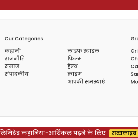
Our Categories
Gr
कहानी
लाइफ स्टाइल
Gr
राजनीति
फिल्म
Ch
समाज
हेल्थ
Ca
संपादकीय
क्राइम
Sar
आपकी समस्याएं
Mo
िमिटेड कहानियां-आर्टिकल पढ़ने के लिए
सब्सक्राइब 