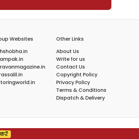
oup Websites
Other Links
ihshobha.in
About Us
ampak.in
Write for us
ravanmagazine.in
Contact Us
assalil.in
Copyright Policy
toringworld.in
Privacy Policy
Terms & Conditions
Dispatch & Delivery
करें