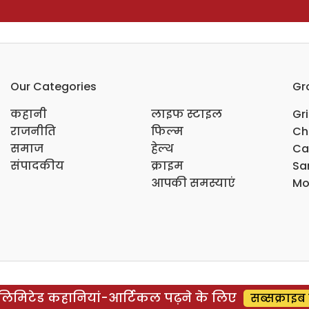
Our Categories
Gr
कहानी
लाइफ स्टाइल
Gr
राजनीति
फिल्म
Ch
समाज
हेल्थ
Ca
संपादकीय
क्राइम
Sar
आपकी समस्याएं
Mo
िमिटेड कहानियां-आर्टिकल पढ़ने के लिए
सब्सक्राइब 