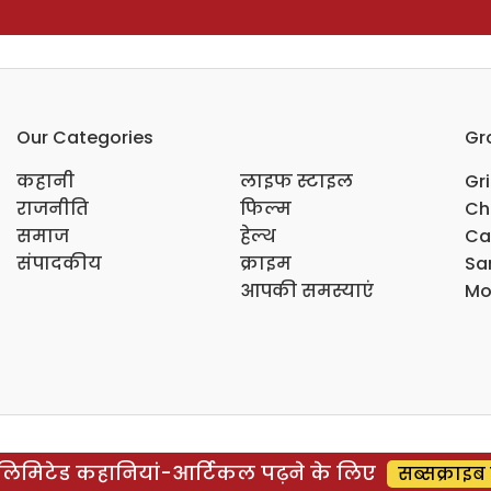
Our Categories
Gr
कहानी
लाइफ स्टाइल
Gr
राजनीति
फिल्म
Ch
समाज
हेल्थ
Ca
संपादकीय
क्राइम
Sar
आपकी समस्याएं
Mo
िमिटेड कहानियां-आर्टिकल पढ़ने के लिए
सब्सक्राइब 