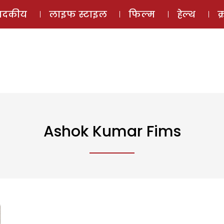
ई-मैगज़ीन
ऑडियो 
पादकीय
लाइफ स्टाइल
फिल्म
हेल्थ
क
Ashok Kumar Fims