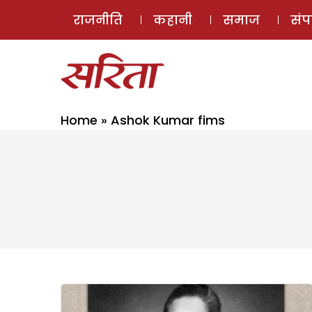
राजनीति
कहानी
समाज
सं
Home
»
Ashok Kumar fims