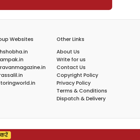
oup Websites
Other Links
ihshobha.in
About Us
ampak.in
Write for us
ravanmagazine.in
Contact Us
assalil.in
Copyright Policy
toringworld.in
Privacy Policy
Terms & Conditions
Dispatch & Delivery
करें