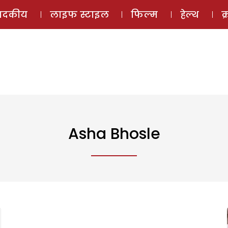
ई-मैगज़ीन
ऑडियो 
पादकीय
लाइफ स्टाइल
फिल्म
हेल्थ
क
Asha Bhosle