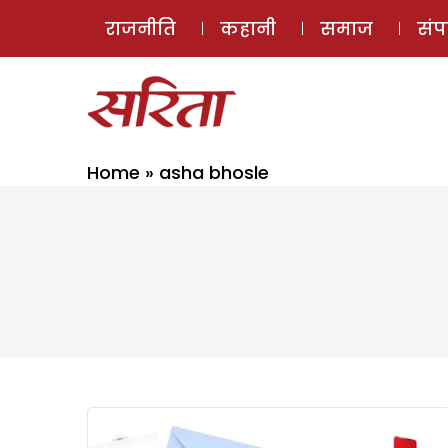
राजनीति
कहानी
समाज
सं
Home
»
asha bhosle