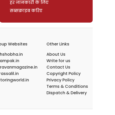
हर जानकारी के लिए
सब्सक्राइब करिए
oup Websites
Other Links
ihshobha.in
About Us
ampak.in
Write for us
ravanmagazine.in
Contact Us
assalil.in
Copyright Policy
toringworld.in
Privacy Policy
Terms & Conditions
Dispatch & Delivery