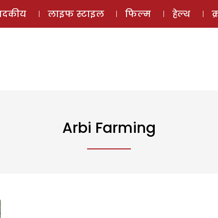
ई-मैगज़ीन
ऑडियो 
पादकीय
लाइफ स्टाइल
फिल्म
हेल्थ
क
Arbi Farming