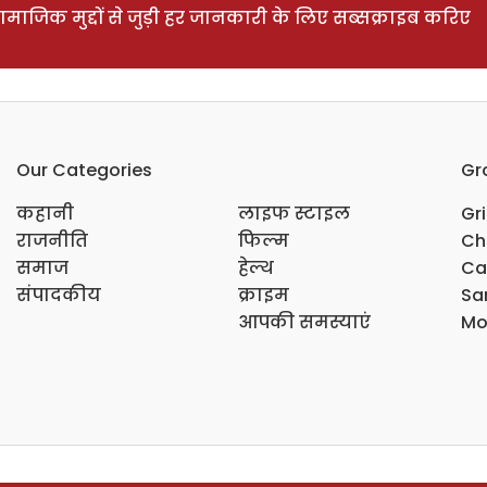
ाजिक मुद्दों से जुड़ी हर जानकारी के लिए सब्सक्राइब करिए
Our Categories
Gr
कहानी
लाइफ स्टाइल
Gr
राजनीति
फिल्म
Ch
समाज
हेल्थ
Ca
संपादकीय
क्राइम
Sar
आपकी समस्याएं
Mo