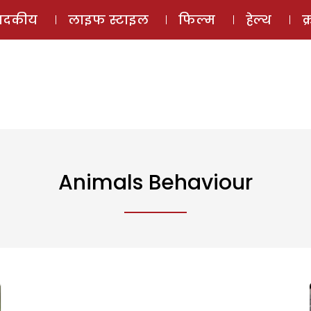
ई-मैगज़ीन
ऑडियो 
पादकीय
लाइफ स्टाइल
फिल्म
हेल्थ
क
Animals Behaviour