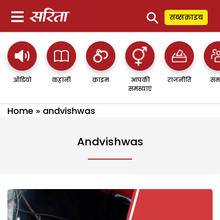
⚲
सब्सक्राइब
ऑडियो
कहानी
क्राइम
आपकी
राजनीति
सम
समस्याएं
Home
»
andvishwas
Andvishwas