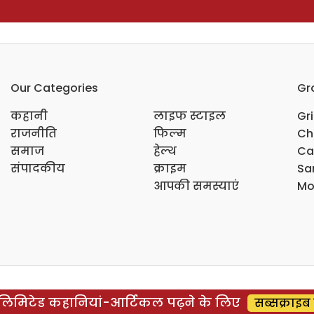
Our Categories
Gr
कहानी
लाइफ स्टाइल
Gr
राजनीति
फिल्म
Ch
समाज
हेल्थ
Ca
संपादकीय
क्राइम
Sar
आपकी समस्याएं
Mo
िमिटेड कहानियां-आर्टिकल पढ़ने के लिए
सब्सक्राइब 