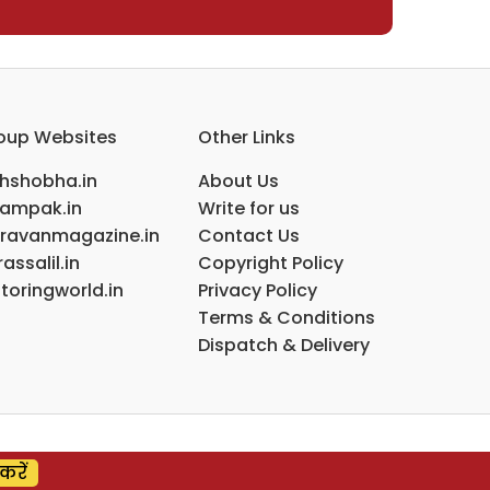
oup Websites
Other Links
ihshobha.in
About Us
ampak.in
Write for us
ravanmagazine.in
Contact Us
assalil.in
Copyright Policy
toringworld.in
Privacy Policy
Terms & Conditions
Dispatch & Delivery
करें