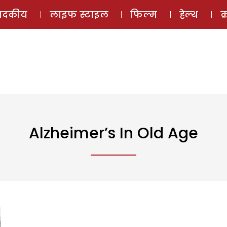
ई-मैगज़ीन
ऑडियो 
पादकीय
लाइफ स्टाइल
फिल्म
हेल्थ
क
Alzheimer’s In Old Age