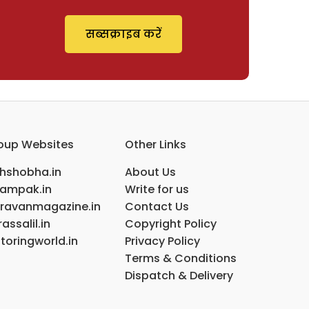
सब्सक्राइब करें
oup Websites
Other Links
ihshobha.in
About Us
ampak.in
Write for us
ravanmagazine.in
Contact Us
assalil.in
Copyright Policy
toringworld.in
Privacy Policy
Terms & Conditions
Dispatch & Delivery