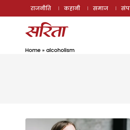
राजनीति
कहानी
समाज
सं
Home
»
alcoholism