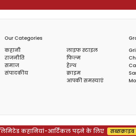
Our Categories
Gr
कहानी
लाइफ स्टाइल
Gr
राजनीति
फिल्म
Ch
समाज
हेल्थ
Ca
संपादकीय
क्राइम
Sar
आपकी समस्याएं
Mo
िमिटेड कहानियां-आर्टिकल पढ़ने के लिए
सब्सक्राइब 