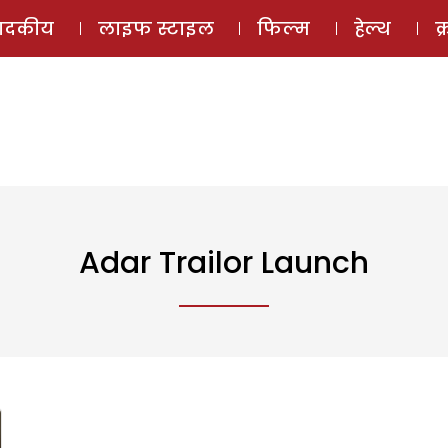
ई-मैगज़ीन
ऑडियो 
पादकीय
लाइफ स्टाइल
फिल्म
हेल्थ
क
Adar Trailor Launch