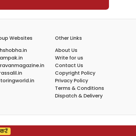
oup Websites
Other Links
ihshobha.in
About Us
ampak.in
Write for us
ravanmagazine.in
Contact Us
assalil.in
Copyright Policy
toringworld.in
Privacy Policy
Terms & Conditions
Dispatch & Delivery
करें