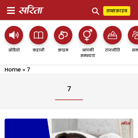
⚲
सब्सक्राइब
ऑडियो
कहानी
क्राइम
आपकी
राजनीति
सम
समस्याएं
Home
»
7
7