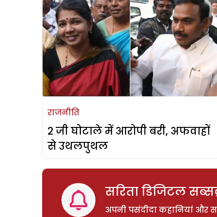
राजनीति
2 जी घोटाले में आरोपी बरी, अफवाहों
से उथलपुथल
सरिता डिजिटल सब्सक्
अपनी पसंदीदा कहानियां और साम