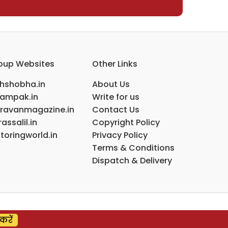
oup Websites
Other Links
ihshobha.in
About Us
ampak.in
Write for us
ravanmagazine.in
Contact Us
assalil.in
Copyright Policy
toringworld.in
Privacy Policy
Terms & Conditions
Dispatch & Delivery
करें