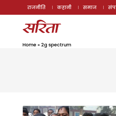
राजनीति
कहानी
समाज
सं
Home
»
2g spectrum