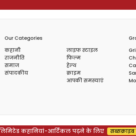
Our Categories
Gr
कहानी
लाइफ स्टाइल
Gr
राजनीति
फिल्म
Ch
समाज
हेल्थ
Ca
संपादकीय
क्राइम
Sar
आपकी समस्याएं
Mo
िमिटेड कहानियां-आर्टिकल पढ़ने के लिए
सब्सक्राइब 