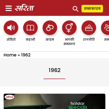
⚲
सब्सक्राइब
ऑडियो
कहानी
क्राइम
आपकी
राजनीति
सम
समस्याएं
Home
»
1962
1962