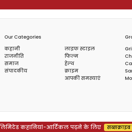
Our Categories
Gr
कहानी
लाइफ स्टाइल
Gr
राजनीति
फिल्म
Ch
समाज
हेल्थ
Ca
संपादकीय
क्राइम
Sar
आपकी समस्याएं
Mo
िमिटेड कहानियां-आर्टिकल पढ़ने के लिए
सब्सक्राइब 