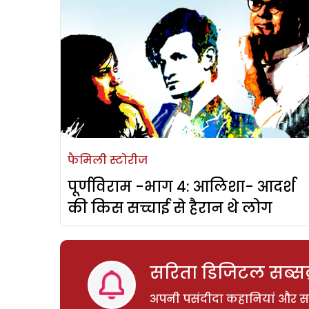
फैमिली स्टोरीज
पूर्णविराम -भाग 4: आलिशा- आदर्श
की किस सच्चाई से हैरान थे लोग
सरिता डिजिटल सब्सक्
अपनी पसंदीदा कहानियां और साम