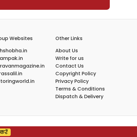
oup Websites
Other Links
ihshobha.in
About Us
ampak.in
Write for us
ravanmagazine.in
Contact Us
assalil.in
Copyright Policy
toringworld.in
Privacy Policy
Terms & Conditions
Dispatch & Delivery
करें