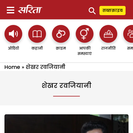
⚲
सब्सक्राइब
ऑडियो
कहानी
क्राइम
आपकी
राजनीति
सम
समस्याएं
Home
»
शेखर रवजियानी
शेखर रवजियानी