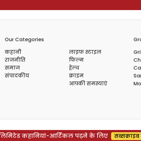
Our Categories
Gr
कहानी
लाइफ स्टाइल
Gr
राजनीति
फिल्म
Ch
समाज
हेल्थ
Ca
संपादकीय
क्राइम
Sar
आपकी समस्याएं
Mo
िमिटेड कहानियां-आर्टिकल पढ़ने के लिए
सब्सक्राइब 