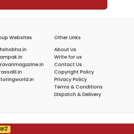
oup Websites
Other Links
ihshobha.in
About Us
ampak.in
Write for us
ravanmagazine.in
Contact Us
assalil.in
Copyright Policy
toringworld.in
Privacy Policy
Terms & Conditions
Dispatch & Delivery
करें