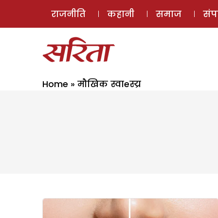
राजनीति
कहानी
समाज
सं
Home
»
मौखिक स्वाeस्य्र