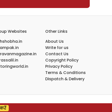
oup Websites
Other Links
ihshobha.in
About Us
ampak.in
Write for us
ravanmagazine.in
Contact Us
assalil.in
Copyright Policy
toringworld.in
Privacy Policy
Terms & Conditions
Dispatch & Delivery
करें