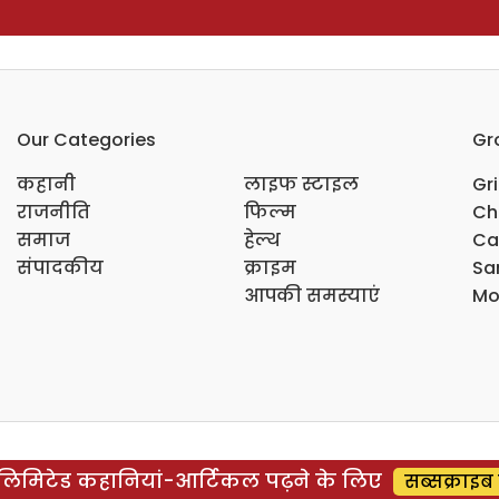
Our Categories
Gr
कहानी
लाइफ स्टाइल
Gr
राजनीति
फिल्म
Ch
समाज
हेल्थ
Ca
संपादकीय
क्राइम
Sar
आपकी समस्याएं
Mo
िमिटेड कहानियां-आर्टिकल पढ़ने के लिए
सब्सक्राइब 