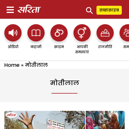
⚲
सब्सक्राइब
ऑडियो
कहानी
क्राइम
आपकी
राजनीति
सम
समस्याएं
Home
»
मोतीलाल
मोतीलाल