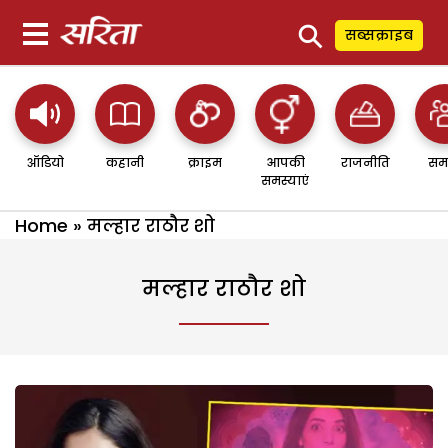
⚲
सब्सक्राइब
ऑडियो
कहानी
क्राइम
आपकी
राजनीति
सम
समस्याएं
Home
»
मल्हार राठौर शो
मल्हार राठौर शो