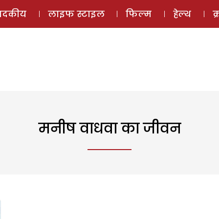
ई-मैगज़ीन
ऑडियो 
पादकीय
लाइफ स्टाइल
फिल्म
हेल्थ
क
मनीष वाधवा का जीवन