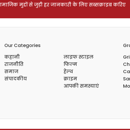
ाजिक मुद्दों से जुड़ी हर जानकारी के लिए सब्सक्राइब करिए
Our Categories
Gr
कहानी
लाइफ स्टाइल
Gr
राजनीति
फिल्म
Ch
समाज
हेल्थ
Ca
संपादकीय
क्राइम
Sar
आपकी समस्याएं
Mo