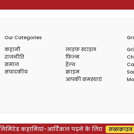
Our Categories
Gr
कहानी
लाइफ स्टाइल
Gr
राजनीति
फिल्म
Ch
समाज
हेल्थ
Ca
संपादकीय
क्राइम
Sar
आपकी समस्याएं
Mo
िमिटेड कहानियां-आर्टिकल पढ़ने के लिए
सब्सक्राइब 