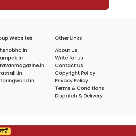
oup Websites
Other Links
ihshobha.in
About Us
ampak.in
Write for us
ravanmagazine.in
Contact Us
assalil.in
Copyright Policy
toringworld.in
Privacy Policy
Terms & Conditions
Dispatch & Delivery
करें