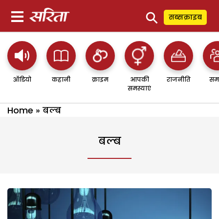
⚲
सब्सक्राइब
ऑडियो
कहानी
क्राइम
आपकी
राजनीति
सम
समस्याएं
Home
»
बल्ब
बल्ब