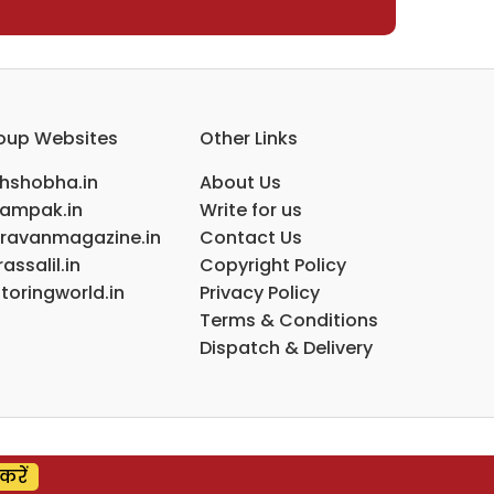
oup Websites
Other Links
ihshobha.in
About Us
ampak.in
Write for us
ravanmagazine.in
Contact Us
assalil.in
Copyright Policy
toringworld.in
Privacy Policy
Terms & Conditions
Dispatch & Delivery
करें