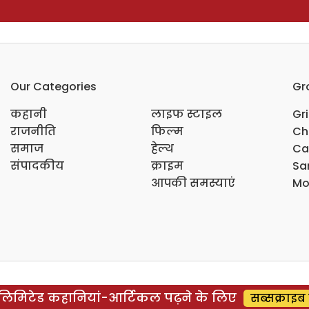
Our Categories
Gr
कहानी
लाइफ स्टाइल
Gr
राजनीति
फिल्म
Ch
समाज
हेल्थ
Ca
संपादकीय
क्राइम
Sar
आपकी समस्याएं
Mo
िमिटेड कहानियां-आर्टिकल पढ़ने के लिए
सब्सक्राइब 