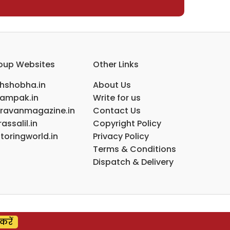
oup Websites
Other Links
ihshobha.in
About Us
ampak.in
Write for us
ravanmagazine.in
Contact Us
assalil.in
Copyright Policy
toringworld.in
Privacy Policy
Terms & Conditions
Dispatch & Delivery
करें