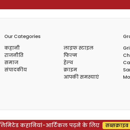
Our Categories
Gr
कहानी
लाइफ स्टाइल
Gr
राजनीति
फिल्म
Ch
समाज
हेल्थ
Ca
संपादकीय
क्राइम
Sar
आपकी समस्याएं
Mo
िमिटेड कहानियां-आर्टिकल पढ़ने के लिए
सब्सक्राइब 