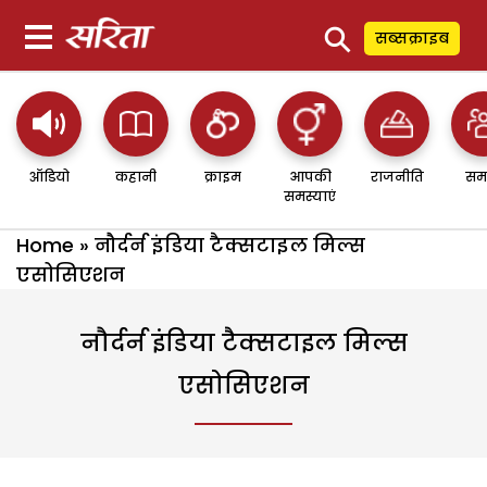
⚲
सब्सक्राइब
ऑडियो
कहानी
क्राइम
आपकी
राजनीति
सम
समस्याएं
Home
»
नौर्दर्न इंडिया टैक्सटाइल मिल्स
एसोसिएशन
नौर्दर्न इंडिया टैक्सटाइल मिल्स
एसोसिएशन