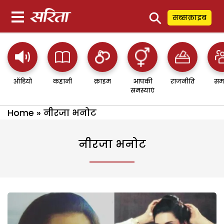
⚲
सब्सक्राइब
ऑडियो
कहानी
क्राइम
आपकी
राजनीति
सम
समस्याएं
Home
»
नीरजा भनोट
नीरजा भनोट