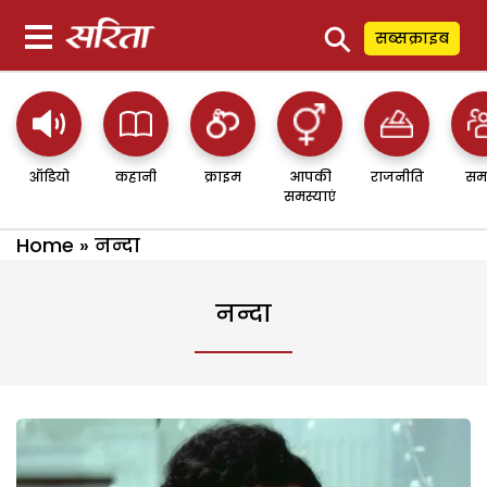
⚲
सब्सक्राइब
ऑडियो
कहानी
क्राइम
आपकी
राजनीति
सम
समस्याएं
Home
»
नन्दा
नन्दा