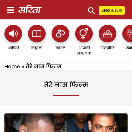
⚲
सब्सक्राइब
ऑडियो
कहानी
क्राइम
आपकी
राजनीति
सम
समस्याएं
Home
»
तेरे नाम फिल्म
तेरे नाम फिल्म